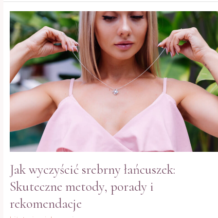
Jak
wyczyścić
srebrny
łańcuszek:
Skuteczne
metody,
porady
i
rekomendacje
Jak wyczyścić srebrny łańcuszek:
Skuteczne metody, porady i
rekomendacje