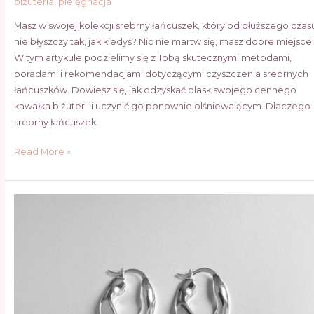
biżuteria
,
pielęgnacja
Masz w swojej kolekcji srebrny łańcuszek, który od dłuższego czas
nie błyszczy tak, jak kiedyś? Nic nie martw się, masz dobre miejsce!
W tym artykule podzielimy się z Tobą skutecznymi metodami,
poradami i rekomendacjami dotyczącymi czyszczenia srebrnych
łańcuszków. Dowiesz się, jak odzyskać blask swojego cennego
kawałka biżuterii i uczynić go ponownie olśniewającym. Dlaczego
srebrny łańcuszek
Read More »
Czemu
srebro
czernieje:
Przyczyny,
skutki
i
porady