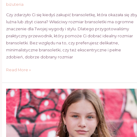
biżuteria
Czy zdarzyło Ci się kiedyś zakupić bransoletkę, która okazała się zby
luźna lub zbyt ciasna? Właściwy rozmiar bransoletki ma ogromne
znaczenie dla Twojej wygody i stylu. Dlatego przygotowaliśmy
praktyczny przewodnik, który pomoże Ci dobrać idealny rozmiar
bransoletki. Bez względu na to, czy preferujesz delikatne,
minimalistyczne bransoletki, czy też ekscentryczne i pełne
zdobień, dobrze dobrany rozmiar
Read More »
Kolczyki
dla
nastolatków:
wybór,
style
i
trendy