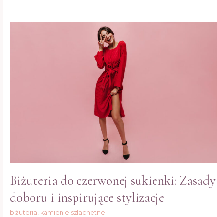
Biżuteria
do
czerwonej
sukienki:
Zasady
doboru
i
inspirujące
stylizacje
Biżuteria do czerwonej sukienki: Zasady
doboru i inspirujące stylizacje
biżuteria
,
kamienie szlachetne