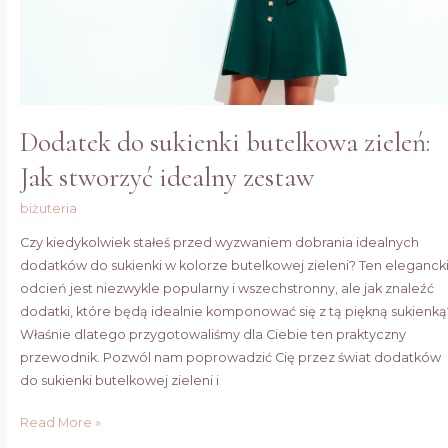
zestaw
Dodatek do sukienki butelkowa zieleń:
Jak stworzyć idealny zestaw
biżuteria
Czy kiedykolwiek stałeś przed wyzwaniem dobrania idealnych
dodatków do sukienki w kolorze butelkowej zieleni? Ten eleganck
odcień jest niezwykle popularny i wszechstronny, ale jak znaleźć
dodatki, które będą idealnie komponować się z tą piękną sukienką
Właśnie dlatego przygotowaliśmy dla Ciebie ten praktyczny
przewodnik. Pozwól nam poprowadzić Cię przez świat dodatków
do sukienki butelkowej zieleni i
Read More »