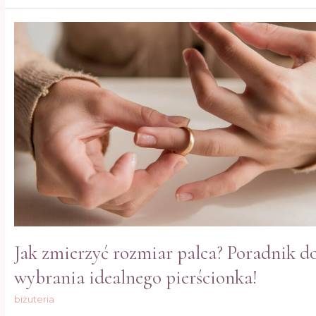
Jak
zmierzyć
rozmiar
palca?
Poradnik
do
wybrania
idealnego
pierścionka!
Jak zmierzyć rozmiar palca? Poradnik d
wybrania idealnego pierścionka!
biżuteria