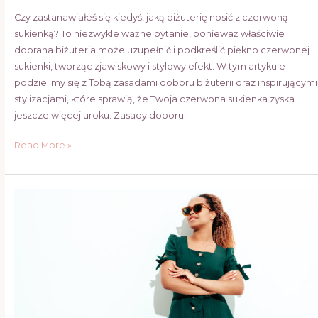
Czy zastanawiałeś się kiedyś, jaką biżuterię nosić z czerwoną
sukienką? To niezwykle ważne pytanie, ponieważ właściwie
dobrana biżuteria może uzupełnić i podkreślić piękno czerwonej
sukienki, tworząc zjawiskowy i stylowy efekt. W tym artykule
podzielimy się z Tobą zasadami doboru biżuterii oraz inspirującymi
stylizacjami, które sprawią, że Twoja czerwona sukienka zyska
jeszcze więcej uroku. Zasady doboru
Read More »
Dodatek
do
sukienki
butelkowa
zieleń:
Jak
stworzyć
idealny