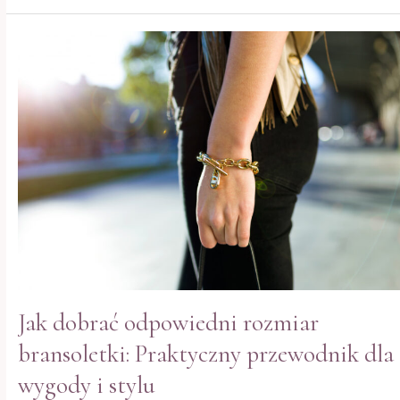
Jak
dobrać
odpowiedni
rozmiar
bransoletki:
Praktyczny
przewodnik
dla
wygody
i
stylu
Jak dobrać odpowiedni rozmiar
bransoletki: Praktyczny przewodnik dla
wygody i stylu