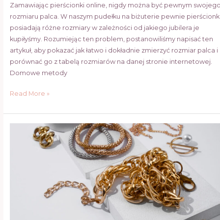
Zamawiając pierścionki online, nigdy można być pewnym swojeg
rozmiaru palca. W naszym pudełku na biżuterie pewnie pierścionk
posiadają różne rozmiary w zależności od jakiego jubilera je
kupiłyśmy. Rozumiejąc ten problem, postanowiliśmy napisać ten
artykuł, aby pokazać jak łatwo i dokładnie zmierzyć rozmiar palca i
porównać go z tabelą rozmiarów na danej stronie internetowej.
Domowe metody
Read More »
Jak
sprawdzić
autentyczność
złota
w
domu:
Skuteczne
metody
i