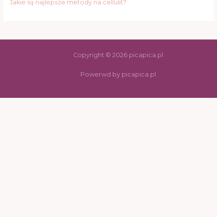
Jakie są najlepsze metody na cellulit?
Copyright © 2026 picapica.pl
Powerwd by picapica.pl